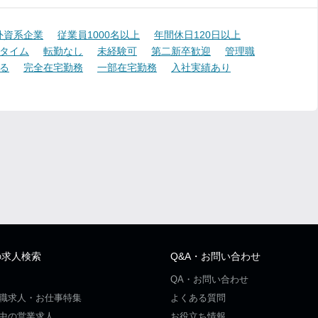
外資系企業
従業員1000名以上
年間休日120日以上
タイム
転勤なし
未経験可
第二新卒歓迎
管理職
る
完全在宅勤務
一部在宅勤務
入社実績あり
の求人検索
Q&A・お問い合わせ
QA・お問い合わせ
職求人・お仕事特集
よくある質問
中の営業求人
お役立ち情報