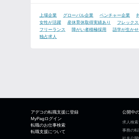
上場企業
グローバル企業
ベンチャー企業
女性が活躍
産休育休取得実績あり
フレックス
フリーランス
障がい者積極採用
語学が生かせ
独占求人
アデコの転職支援に登録
公開中
MyPagログイン
求人検索
転職のお仕事検索
事務の転
転職支援について
社名公開