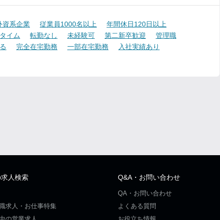
外資系企業
従業員1000名以上
年間休日120日以上
タイム
転勤なし
未経験可
第二新卒歓迎
管理職
る
完全在宅勤務
一部在宅勤務
入社実績あり
の求人検索
Q&A・お問い合わせ
QA・お問い合わせ
職求人・お仕事特集
よくある質問
中の営業求人
お役立ち情報