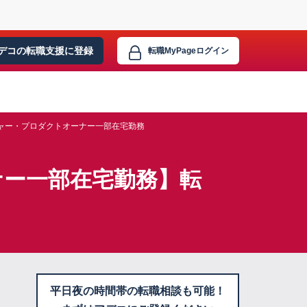
デコの転職支援に
登録
転職MyPage
ログイン
ャー・プロダクトオーナー一部在宅勤務
ナー一部在宅勤務】転
平日夜の時間帯の転職相談も可能！