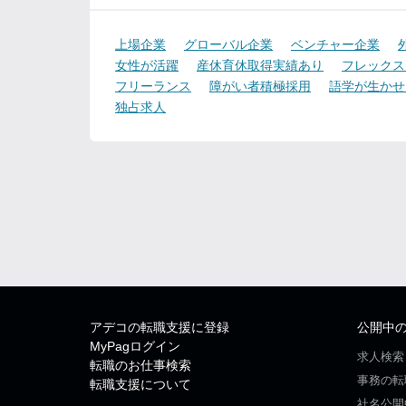
上場企業
グローバル企業
ベンチャー企業
女性が活躍
産休育休取得実績あり
フレックス
フリーランス
障がい者積極採用
語学が生かせ
独占求人
アデコの転職支援に登録
公開中
MyPagログイン
求人検索
転職のお仕事検索
事務の転
転職支援について
社名公開