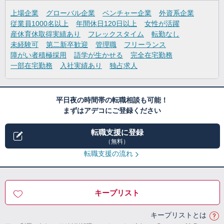
上場企業
グローバル企業
ベンチャー企業
外資系企業
従業員1000名以上
年間休日120日以上
女性が活躍
産休育休取得実績あり
フレックスタイム
転勤なし
未経験可
第二新卒歓迎
管理職
フリーランス
障がい者積極採用
語学が生かせる
完全在宅勤務
一部在宅勤務
入社実績あり
独占求人
平日夜の時間帯の転職相談も可能！
まずはアデコにご登録ください
転職支援に登録
（無料）
転職支援の流れ
キープリスト
キープリストとは