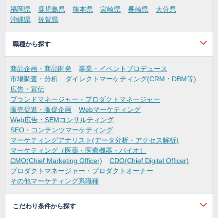
福岡県
鹿児島県
熊本県
宮崎県
長崎県
大分県
沖縄県
佐賀県
職種から探す
商品企画・商品開発
事業・イベントプロデュース
市場調査・分析
ダイレクトマーケティング(CRM・DBM等)
広告・宣伝
ブランドマネージャー・プロダクトマネージャー
販売促進・販促企画
Webマーケティング
Web広告・SEMコンサルティング
SEO・コンテンツマーケティング
マーケティングアナリスト(データ分析・アクセス解析)
マーケティング（医薬・医療機器・バイオ）
CMO(Chief Marketing Officer)
CDO(Chief Digital Officer)
プロダクトマネージャー・プロダクトオーナー
その他マーケティング系職種
こだわり条件から探す