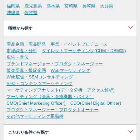
福岡県
鹿児島県
熊本県
宮崎県
長崎県
大分県
沖縄県
佐賀県
職種から探す
商品企画・商品開発
事業・イベントプロデュース
市場調査・分析
ダイレクトマーケティング(CRM・DBM等)
広告・宣伝
ブランドマネージャー・プロダクトマネージャー
販売促進・販促企画
Webマーケティング
Web広告・SEMコンサルティング
SEO・コンテンツマーケティング
マーケティングアナリスト(データ分析・アクセス解析)
マーケティング（医薬・医療機器・バイオ）
CMO(Chief Marketing Officer)
CDO(Chief Digital Officer)
プロダクトマネージャー・プロダクトオーナー
その他マーケティング系職種
こだわり条件から探す