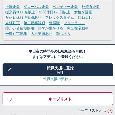
上場企業
グローバル企業
ベンチャー企業
外資系企業
従業員1000名以上
年間休日120日以上
女性が活躍
産休育休取得実績あり
フレックスタイム
転勤なし
未経験可
第二新卒歓迎
管理職
フリーランス
障がい者積極採用
語学が生かせる
完全在宅勤務
一部在宅勤務
入社実績あり
独占求人
平日夜の時間帯の転職相談も可能！
まずはアデコにご登録ください
転職支援に登録
（無料）
転職支援の流れ
キープリスト
キープリストとは