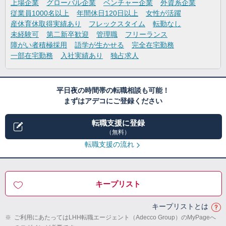
上場企業
グローバル企業
ベンチャー企業
外資系企業
従業員1000名以上
年間休日120日以上
女性が活躍
産休育休取得実績あり
フレックスタイム
転勤なし
未経験可
第二新卒歓迎
管理職
フリーランス
障がい者積極採用
語学が生かせる
完全在宅勤務
一部在宅勤務
入社実績あり
独占求人
平日夜の時間帯の転職相談も可能！
まずはアデコにご登録ください
転職支援に登録
（無料）
転職支援の流れ
キープリスト
キープリストとは
※
ご利用にあたってはLHH転職エージェント（Adecco Group）のMyPageへ