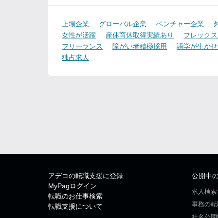
上場企業
グローバル企業
ベンチャー企業
女性が活躍
産休育休取得実績あり
フレックス
フリーランス
障がい者積極採用
語学が生かせ
独占求人
アデコの転職支援に登録
公開中
MyPagログイン
求人検索
転職のお仕事検索
事務の転
転職支援について
社名公開