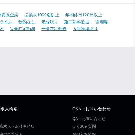
外資系企業
従業員1000名以上
年間休日120日以上
タイム
転勤なし
未経験可
第二新卒歓迎
管理職
る
完全在宅勤務
一部在宅勤務
入社実績あり
の求人検索
Q&A・お問い合わせ
QA・お問い合わせ
職求人・お仕事特集
よくある質問
中の営業求人
お役立ち情報