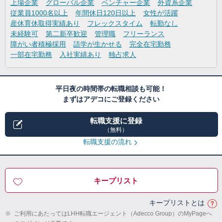
上場企業
グローバル企業
ベンチャー企業
外資系企業
従業員1000名以上
年間休日120日以上
女性が活躍
産休育休取得実績あり
フレックスタイム
転勤なし
未経験可
第二新卒歓迎
管理職
フリーランス
障がい者積極採用
語学が生かせる
完全在宅勤務
一部在宅勤務
入社実績あり
独占求人
平日夜の時間帯の転職相談も可能！
まずはアデコにご登録ください
転職支援に登録
（無料）
転職支援の流れ
キープリスト
キープリストとは
※
ご利用にあたってはLHH転職エージェント（Adecco Group）のMyPageへ