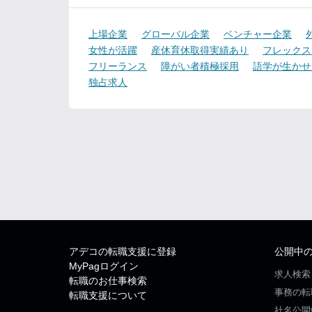
上場企業
グローバル企業
ベンチャー企業
女性が活躍
産休育休取得実績あり
フレックス
フリーランス
障がい者積極採用
語学が生かせ
独占求人
アデコの転職支援に登録
公開中
MyPagログイン
求人検索
転職のお仕事検索
事務の転
転職支援について
社名公開