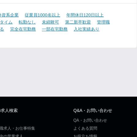
外資系企業
従業員1000名以上
年間休日120日以上
タイム
転勤なし
未経験可
第二新卒歓迎
管理職
る
完全在宅勤務
一部在宅勤務
入社実績あり
の求人検索
Q&A・お問い合わせ
QA・お問い合わせ
職求人・お仕事特集
よくある質問
中の営業求人
お役立ち情報