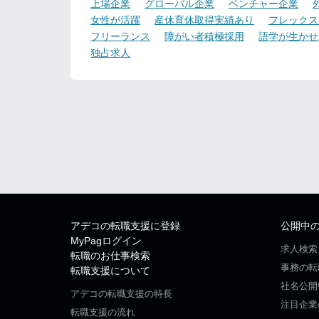
上場企業
グローバル企業
ベンチャー企業
女性が活躍
産休育休取得実績あり
フレックス
フリーランス
障がい者積極採用
語学が生かせ
独占求人
アデコの転職支援に登録
公開中
MyPagログイン
求人検索
転職のお仕事検索
事務の転
転職支援について
社名公開
アデコの転職支援の特長
注目企業
転職支援の流れ