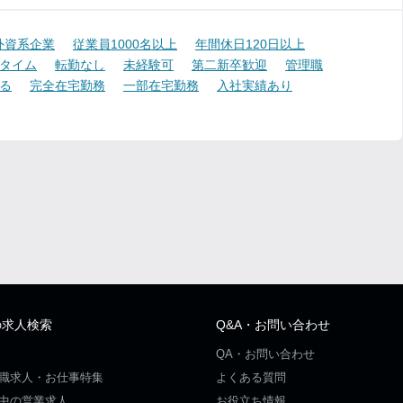
外資系企業
従業員1000名以上
年間休日120日以上
タイム
転勤なし
未経験可
第二新卒歓迎
管理職
る
完全在宅勤務
一部在宅勤務
入社実績あり
の求人検索
Q&A・お問い合わせ
QA・お問い合わせ
職求人・お仕事特集
よくある質問
中の営業求人
お役立ち情報