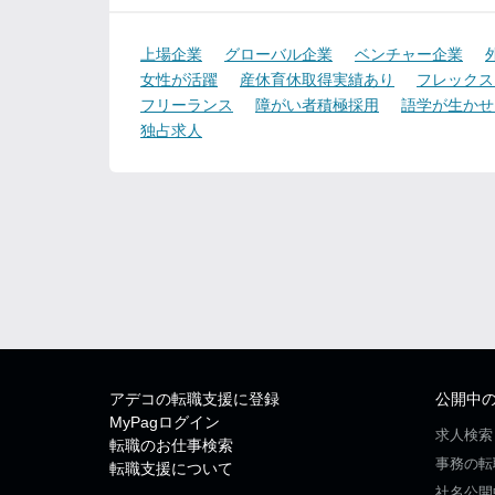
上場企業
グローバル企業
ベンチャー企業
女性が活躍
産休育休取得実績あり
フレックス
フリーランス
障がい者積極採用
語学が生かせ
独占求人
アデコの転職支援に登録
公開中
MyPagログイン
求人検索
転職のお仕事検索
事務の転
転職支援について
社名公開