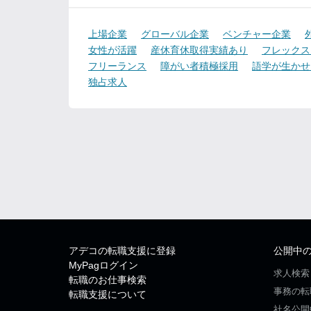
上場企業
グローバル企業
ベンチャー企業
女性が活躍
産休育休取得実績あり
フレックス
フリーランス
障がい者積極採用
語学が生かせ
独占求人
アデコの転職支援に登録
公開中
MyPagログイン
求人検索
転職のお仕事検索
事務の転
転職支援について
社名公開