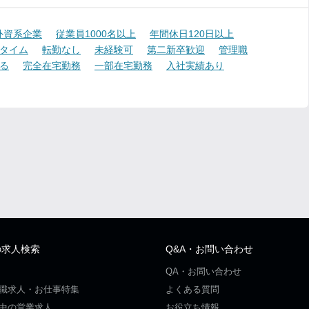
外資系企業
従業員1000名以上
年間休日120日以上
タイム
転勤なし
未経験可
第二新卒歓迎
管理職
る
完全在宅勤務
一部在宅勤務
入社実績あり
の求人検索
Q&A・お問い合わせ
QA・お問い合わせ
職求人・お仕事特集
よくある質問
中の営業求人
お役立ち情報