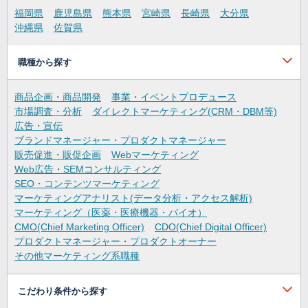
福岡県
鹿児島県
熊本県
宮崎県
長崎県
大分県
沖縄県
佐賀県
職種から探す
商品企画・商品開発
事業・イベントプロデュース
市場調査・分析
ダイレクトマーケティング(CRM・DBM等)
広告・宣伝
ブランドマネージャー・プロダクトマネージャー
販売促進・販促企画
Webマーケティング
Web広告・SEMコンサルティング
SEO・コンテンツマーケティング
マーケティングアナリスト(データ分析・アクセス解析)
マーケティング（医薬・医療機器・バイオ）
CMO(Chief Marketing Officer)
CDO(Chief Digital Officer)
プロダクトマネージャー・プロダクトオーナー
その他マーケティング系職種
こだわり条件から探す