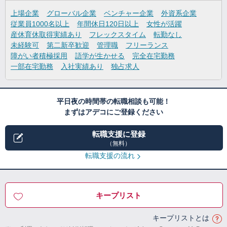
上場企業
グローバル企業
ベンチャー企業
外資系企業
従業員1000名以上
年間休日120日以上
女性が活躍
産休育休取得実績あり
フレックスタイム
転勤なし
未経験可
第二新卒歓迎
管理職
フリーランス
障がい者積極採用
語学が生かせる
完全在宅勤務
一部在宅勤務
入社実績あり
独占求人
平日夜の時間帯の転職相談も可能！
まずはアデコにご登録ください
転職支援に登録
（無料）
転職支援の流れ
キープリスト
キープリストとは