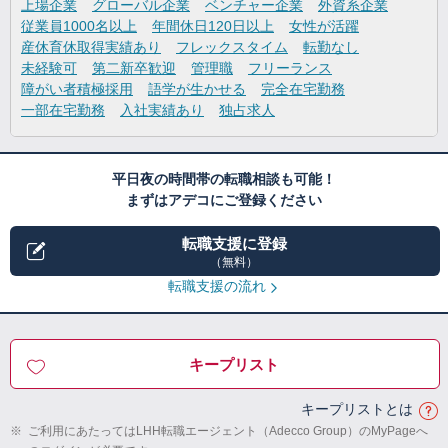
上場企業
グローバル企業
ベンチャー企業
外資系企業
従業員1000名以上
年間休日120日以上
女性が活躍
産休育休取得実績あり
フレックスタイム
転勤なし
未経験可
第二新卒歓迎
管理職
フリーランス
障がい者積極採用
語学が生かせる
完全在宅勤務
一部在宅勤務
入社実績あり
独占求人
平日夜の時間帯の転職相談も可能！
まずはアデコにご登録ください
転職支援に登録
（無料）
転職支援の流れ
キープリスト
キープリストとは
※
ご利用にあたってはLHH転職エージェント（Adecco Group）のMyPageへ