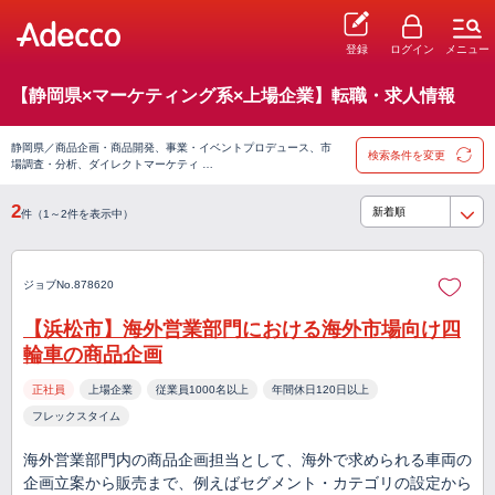
登録
ログイン
メニュー
【静岡県×マーケティング系×上場企業】転職・求人情報
静岡県／商品企画・商品開発、事業・イベントプロデュース、市
検索条件を変更
場調査・分析、ダイレクトマーケティ …
2
件（1～2件を表示中）
ジョブNo.878620
【浜松市】海外営業部門における海外市場向け四
輪車の商品企画
正社員
上場企業
従業員1000名以上
年間休日120日以上
フレックスタイム
海外営業部門内の商品企画担当として、海外で求められる車両の
企画立案から販売まで、例えばセグメント・カテゴリの設定から