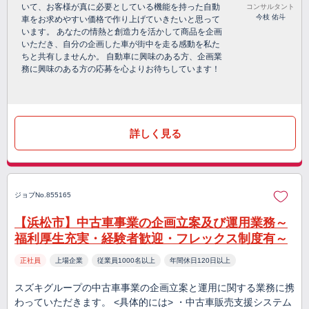
いて、お客様が真に必要としている機能を持った自動
コンサルタント
今枝 佑斗
車をお求めやすい価格で作り上げていきたいと思って
います。 あなたの情熱と創造力を活かして商品を企画
いただき、自分の企画した車が街中を走る感動を私た
ちと共有しませんか。 自動車に興味のある方、企画業
務に興味のある方の応募を心よりお待ちしています！
詳しく見る
ジョブNo.855165
【浜松市】中古車事業の企画立案及び運用業務～
福利厚生充実・経験者歓迎・フレックス制度有～
正社員
上場企業
従業員1000名以上
年間休日120日以上
スズキグループの中古車事業の企画立案と運用に関する業務に携
わっていただきます。 <具体的には> ・中古車販売支援システム