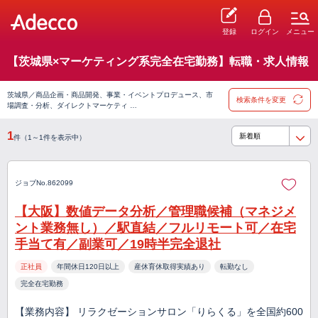
登録
ログイン
メニュー
【茨城県×マーケティング系完全在宅勤務】転職・求人情報
茨城県／商品企画・商品開発、事業・イベントプロデュース、市
検索条件を変更
場調査・分析、ダイレクトマーケティ …
1
件（1～1件を表示中）
ジョブNo.862099
【大阪】数値データ分析／管理職候補（マネジメ
ント業務無し）／駅直結／フルリモート可／在宅
手当て有／副業可／19時半完全退社
正社員
年間休日120日以上
産休育休取得実績あり
転勤なし
完全在宅勤務
【業務内容】 リラクゼーションサロン「りらくる」を全国約600