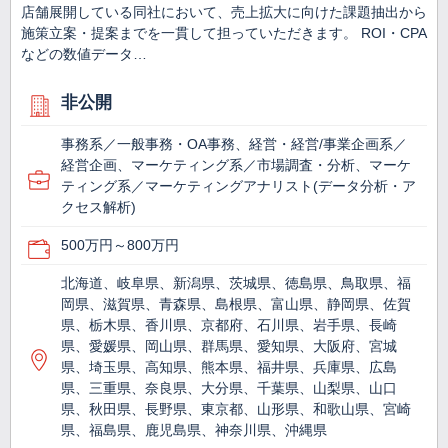
店舗展開している同社において、売上拡大に向けた課題抽出から
施策立案・提案までを一貫して担っていただきます。 ROI・CPA
などの数値データ…
非公開
事務系／一般事務・OA事務、経営・経営/事業企画系／
経営企画、マーケティング系／市場調査・分析、マーケ
ティング系／マーケティングアナリスト(データ分析・ア
クセス解析)
500万円～800万円
北海道、岐阜県、新潟県、茨城県、徳島県、鳥取県、福
岡県、滋賀県、青森県、島根県、富山県、静岡県、佐賀
県、栃木県、香川県、京都府、石川県、岩手県、長崎
県、愛媛県、岡山県、群馬県、愛知県、大阪府、宮城
県、埼玉県、高知県、熊本県、福井県、兵庫県、広島
県、三重県、奈良県、大分県、千葉県、山梨県、山口
県、秋田県、長野県、東京都、山形県、和歌山県、宮崎
県、福島県、鹿児島県、神奈川県、沖縄県