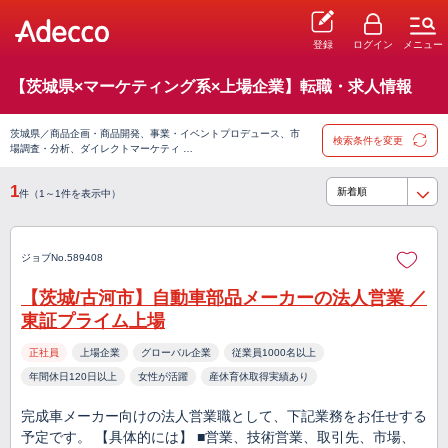
登録
ログイン
メニュー
【茨城県×マーケティング系×上場企業】転職・求人情報
茨城県／商品企画・商品開発、事業・イベントプロデュース、市
検索条件を変更
場調査・分析、ダイレクトマーケティ …
1
件（1～1件を表示中）
ジョブNo.589408
【茨城/古河市】自動車部品メーカーの法人営業 ／
東証プライム上場
正社員
上場企業
グローバル企業
従業員1000名以上
年間休日120日以上
女性が活躍
産休育休取得実績あり
完成車メーカー向けの法人営業職として、下記業務をお任せする
予定です。 【具体的には】 ■営業、技術営業、取引先、市場、