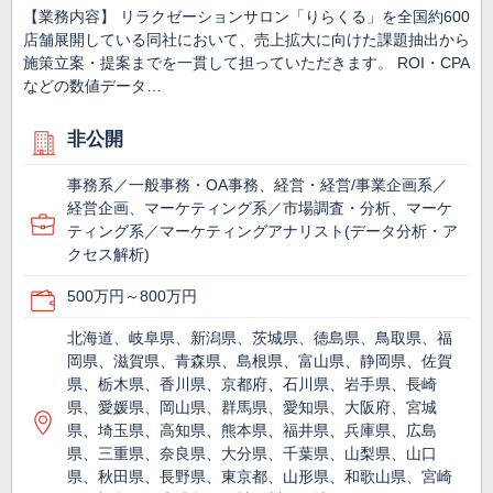
【業務内容】 リラクゼーションサロン「りらくる」を全国約600
店舗展開している同社において、売上拡大に向けた課題抽出から
施策立案・提案までを一貫して担っていただきます。 ROI・CPA
などの数値データ…
非公開
事務系／一般事務・OA事務、経営・経営/事業企画系／
経営企画、マーケティング系／市場調査・分析、マーケ
ティング系／マーケティングアナリスト(データ分析・ア
クセス解析)
500万円～800万円
北海道、岐阜県、新潟県、茨城県、徳島県、鳥取県、福
岡県、滋賀県、青森県、島根県、富山県、静岡県、佐賀
県、栃木県、香川県、京都府、石川県、岩手県、長崎
県、愛媛県、岡山県、群馬県、愛知県、大阪府、宮城
県、埼玉県、高知県、熊本県、福井県、兵庫県、広島
県、三重県、奈良県、大分県、千葉県、山梨県、山口
県、秋田県、長野県、東京都、山形県、和歌山県、宮崎