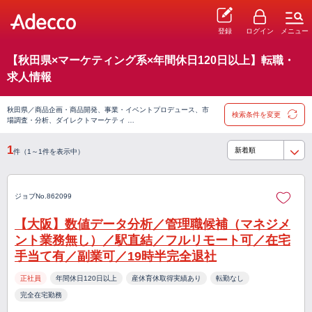
登録
ログイン
メニュー
【秋田県×マーケティング系×年間休日120日以上】転職・
求人情報
秋田県／商品企画・商品開発、事業・イベントプロデュース、市
検索条件を変更
場調査・分析、ダイレクトマーケティ …
1
件（1～1件を表示中）
ジョブNo.862099
【大阪】数値データ分析／管理職候補（マネジメ
ント業務無し）／駅直結／フルリモート可／在宅
手当て有／副業可／19時半完全退社
正社員
年間休日120日以上
産休育休取得実績あり
転勤なし
完全在宅勤務