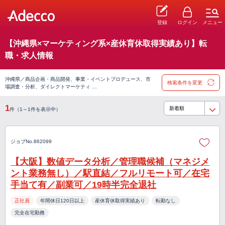
登録
ログイン
メニュー
【沖縄県×マーケティング系×産休育休取得実績あり】転
職・求人情報
沖縄県／商品企画・商品開発、事業・イベントプロデュース、市
検索条件を変更
場調査・分析、ダイレクトマーケティ …
1
件（1～1件を表示中）
ジョブNo.862099
【大阪】数値データ分析／管理職候補（マネジメ
ント業務無し）／駅直結／フルリモート可／在宅
手当て有／副業可／19時半完全退社
正社員
年間休日120日以上
産休育休取得実績あり
転勤なし
完全在宅勤務