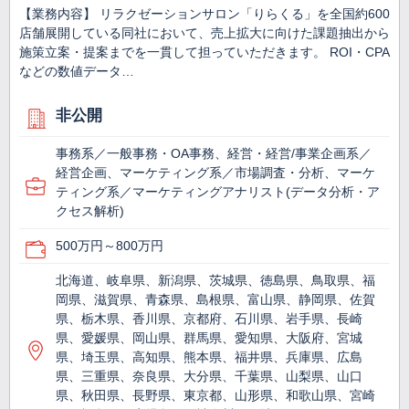
【業務内容】 リラクゼーションサロン「りらくる」を全国約600
店舗展開している同社において、売上拡大に向けた課題抽出から
施策立案・提案までを一貫して担っていただきます。 ROI・CPA
などの数値データ…
非公開
事務系／一般事務・OA事務、経営・経営/事業企画系／
経営企画、マーケティング系／市場調査・分析、マーケ
ティング系／マーケティングアナリスト(データ分析・ア
クセス解析)
500万円～800万円
北海道、岐阜県、新潟県、茨城県、徳島県、鳥取県、福
岡県、滋賀県、青森県、島根県、富山県、静岡県、佐賀
県、栃木県、香川県、京都府、石川県、岩手県、長崎
県、愛媛県、岡山県、群馬県、愛知県、大阪府、宮城
県、埼玉県、高知県、熊本県、福井県、兵庫県、広島
県、三重県、奈良県、大分県、千葉県、山梨県、山口
県、秋田県、長野県、東京都、山形県、和歌山県、宮崎