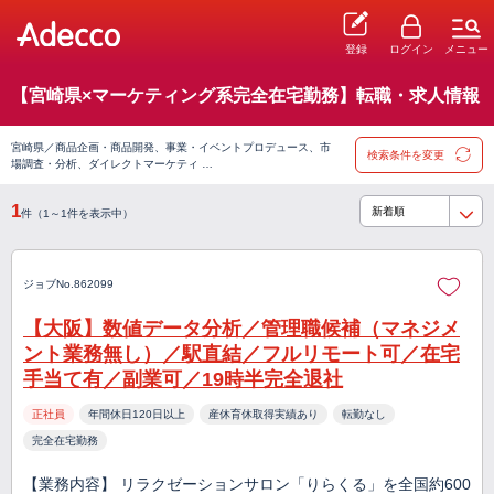
登録
ログイン
メニュー
【宮崎県×マーケティング系完全在宅勤務】転職・求人情報
宮崎県／商品企画・商品開発、事業・イベントプロデュース、市
検索条件を変更
場調査・分析、ダイレクトマーケティ …
1
件（1～1件を表示中）
ジョブNo.862099
【大阪】数値データ分析／管理職候補（マネジメ
ント業務無し）／駅直結／フルリモート可／在宅
手当て有／副業可／19時半完全退社
正社員
年間休日120日以上
産休育休取得実績あり
転勤なし
完全在宅勤務
【業務内容】 リラクゼーションサロン「りらくる」を全国約600