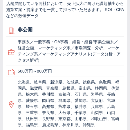
店舗展開している同社において、売上拡大に向けた課題抽出から
施策立案・提案までを一貫して担っていただきます。 ROI・CPA
などの数値データ…
非公開
事務系／一般事務・OA事務、経営・経営/事業企画系／
経営企画、マーケティング系／市場調査・分析、マーケ
ティング系／マーケティングアナリスト(データ分析・ア
クセス解析)
500万円～800万円
北海道、岐阜県、新潟県、茨城県、徳島県、鳥取県、福
岡県、滋賀県、青森県、島根県、富山県、静岡県、佐賀
県、栃木県、香川県、京都府、石川県、岩手県、長崎
県、愛媛県、岡山県、群馬県、愛知県、大阪府、宮城
県、埼玉県、高知県、熊本県、福井県、兵庫県、広島
県、三重県、奈良県、大分県、千葉県、山梨県、山口
県、秋田県、長野県、東京都、山形県、和歌山県、宮崎
県、福島県、鹿児島県、神奈川県、沖縄県