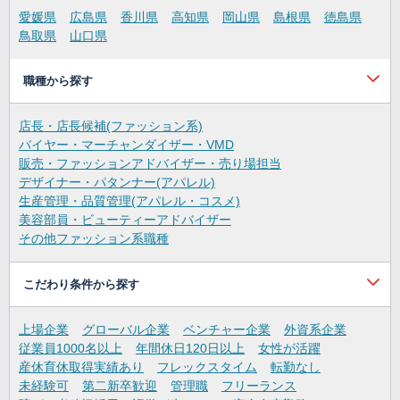
愛媛県
広島県
香川県
高知県
岡山県
島根県
徳島県
鳥取県
山口県
職種から探す
店長・店長候補(ファッション系)
バイヤー・マーチャンダイザー・VMD
販売・ファッションアドバイザー・売り場担当
デザイナー・パタンナー(アパレル)
生産管理・品質管理(アパレル・コスメ)
美容部員・ビューティーアドバイザー
その他ファッション系職種
こだわり条件から探す
上場企業
グローバル企業
ベンチャー企業
外資系企業
従業員1000名以上
年間休日120日以上
女性が活躍
産休育休取得実績あり
フレックスタイム
転勤なし
未経験可
第二新卒歓迎
管理職
フリーランス