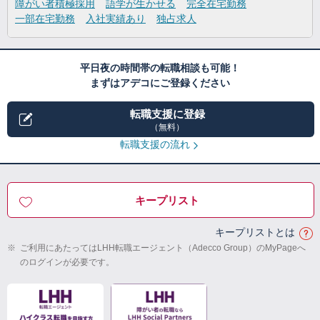
障がい者積極採用
語学が生かせる
完全在宅勤務
一部在宅勤務
入社実績あり
独占求人
平日夜の時間帯の転職相談も可能！
まずはアデコにご登録ください
転職支援に登録
（無料）
転職支援の流れ
キープリスト
キープリストとは
※
ご利用にあたってはLHH転職エージェント（Adecco Group）のMyPageへ
のログインが必要です。