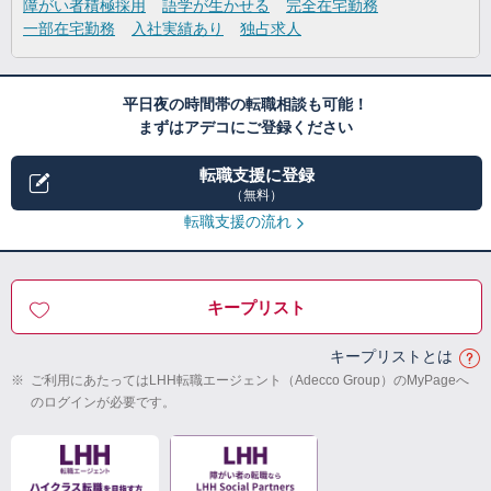
障がい者積極採用
語学が生かせる
完全在宅勤務
一部在宅勤務
入社実績あり
独占求人
平日夜の時間帯の転職相談も可能！
まずはアデコにご登録ください
転職支援に登録
（無料）
転職支援の流れ
キープリスト
キープリストとは
※
ご利用にあたってはLHH転職エージェント（Adecco Group）のMyPageへ
のログインが必要です。