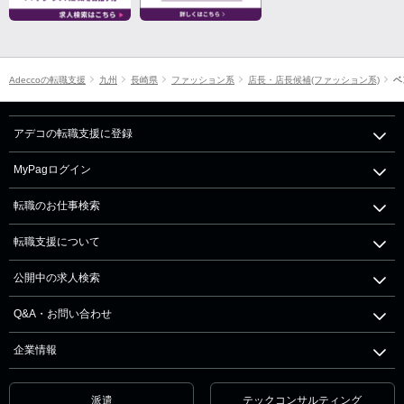
Adeccoの転職支援
九州
長崎県
ファッション系
店長・店長候補(ファッション系)
ベ
アデコの転職支援に登録
MyPagログイン
転職のお仕事検索
転職支援について
公開中の求人検索
Q&A・お問い合わせ
企業情報
派遣
テックコンサルティング