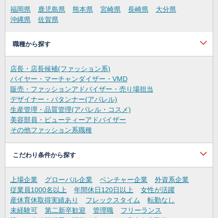
福岡県
鹿児島県
熊本県
宮崎県
長崎県
大分県
沖縄県
佐賀県
職種から探す
店長・店長候補(ファッション系)
バイヤー・マーチャンダイザー・VMD
販売・ファッションアドバイザー・売り場担当
デザイナー・パタンナー(アパレル)
生産管理・品質管理(アパレル・コスメ)
美容部員・ビューティーアドバイザー
その他ファッション系職種
こだわり条件から探す
上場企業
グローバル企業
ベンチャー企業
外資系企業
従業員1000名以上
年間休日120日以上
女性が活躍
産休育休取得実績あり
フレックスタイム
転勤なし
未経験可
第二新卒歓迎
管理職
フリーランス