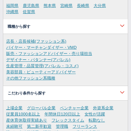
福岡県
鹿児島県
熊本県
宮崎県
長崎県
大分県
沖縄県
佐賀県
職種から探す
店長・店長候補(ファッション系)
バイヤー・マーチャンダイザー・VMD
販売・ファッションアドバイザー・売り場担当
デザイナー・パタンナー(アパレル)
生産管理・品質管理(アパレル・コスメ)
美容部員・ビューティーアドバイザー
その他ファッション系職種
こだわり条件から探す
上場企業
グローバル企業
ベンチャー企業
外資系企業
従業員1000名以上
年間休日120日以上
女性が活躍
産休育休取得実績あり
フレックスタイム
転勤なし
未経験可
第二新卒歓迎
管理職
フリーランス