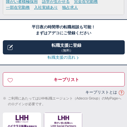
障がい者積極採用
語学が生かせる
完全在宅勤務
一部在宅勤務
入社実績あり
独占求人
平日夜の時間帯の転職相談も可能！
まずはアデコにご登録ください
転職支援に登録
（無料）
転職支援の流れ
キープリスト
キープリストとは
※
ご利用にあたってはLHH転職エージェント（Adecco Group）のMyPageへ
のログインが必要です。