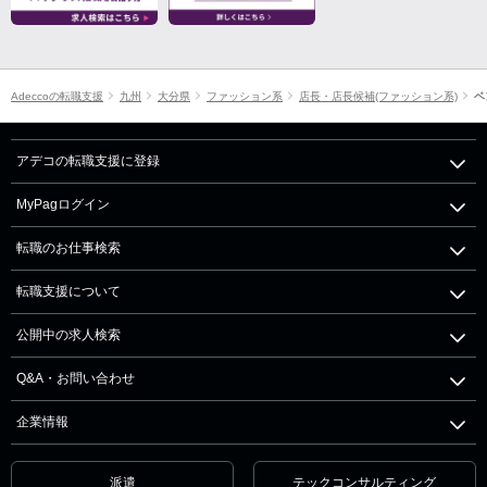
Adeccoの転職支援
九州
大分県
ファッション系
店長・店長候補(ファッション系)
ベ
アデコの転職支援に登録
MyPagログイン
転職のお仕事検索
転職支援について
公開中の求人検索
Q&A・お問い合わせ
企業情報
派遣
テックコンサルティング