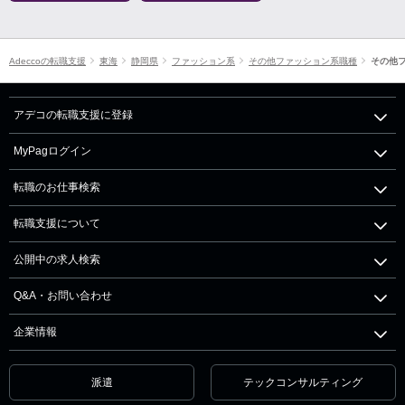
Adeccoの転職支援
東海
静岡県
ファッション系
その他ファッション系職種
その他
アデコの転職支援に登録
MyPagログイン
転職のお仕事検索
転職支援について
公開中の求人検索
Q&A・お問い合わせ
企業情報
派遣
テックコンサルティング