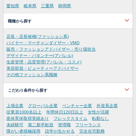
愛知県
岐阜県
三重県
静岡県
職種から探す
店長・店長候補(ファッション系)
バイヤー・マーチャンダイザー・VMD
販売・ファッションアドバイザー・売り場担当
デザイナー・パタンナー(アパレル)
生産管理・品質管理(アパレル・コスメ)
美容部員・ビューティーアドバイザー
その他ファッション系職種
こだわり条件から探す
上場企業
グローバル企業
ベンチャー企業
外資系企業
従業員1000名以上
年間休日120日以上
女性が活躍
産休育休取得実績あり
フレックスタイム
転勤なし
未経験可
第二新卒歓迎
管理職
フリーランス
障がい者積極採用
語学が生かせる
完全在宅勤務