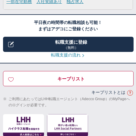
一部在宅勤務
入社実績あり
独占求人
平日夜の時間帯の転職相談も可能！
まずはアデコにご登録ください
転職支援に登録
（無料）
転職支援の流れ
キープリスト
キープリストとは
※
ご利用にあたってはLHH転職エージェント（Adecco Group）のMyPageへ
のログインが必要です。