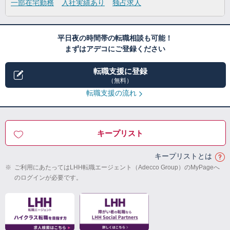
一部在宅勤務
入社実績あり
独占求人
平日夜の時間帯の転職相談も可能！
まずはアデコにご登録ください
転職支援に登録
（無料）
転職支援の流れ
キープリスト
キープリストとは
※
ご利用にあたってはLHH転職エージェント（Adecco Group）のMyPageへ
のログインが必要です。