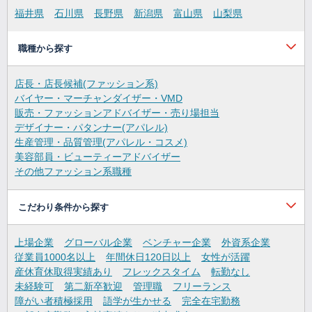
福井県
石川県
長野県
新潟県
富山県
山梨県
職種から探す
店長・店長候補(ファッション系)
バイヤー・マーチャンダイザー・VMD
販売・ファッションアドバイザー・売り場担当
デザイナー・パタンナー(アパレル)
生産管理・品質管理(アパレル・コスメ)
美容部員・ビューティーアドバイザー
その他ファッション系職種
こだわり条件から探す
上場企業
グローバル企業
ベンチャー企業
外資系企業
従業員1000名以上
年間休日120日以上
女性が活躍
産休育休取得実績あり
フレックスタイム
転勤なし
未経験可
第二新卒歓迎
管理職
フリーランス
障がい者積極採用
語学が生かせる
完全在宅勤務