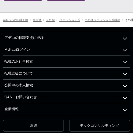
Adeccoの転職支援
北信越
長野県
ファッション系
その他ファッション系職種
その
アデコの転職支援に登録
MyPagログイン
転職のお仕事検索
転職支援について
公開中の求人検索
Q&A・お問い合わせ
企業情報
派遣
テックコンサルティング