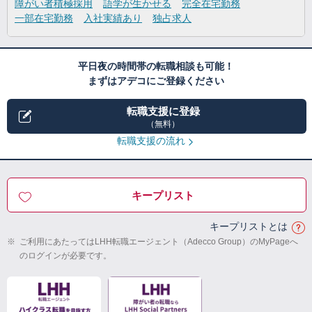
障がい者積極採用
語学が生かせる
完全在宅勤務
一部在宅勤務
入社実績あり
独占求人
平日夜の時間帯の転職相談も可能！
まずはアデコにご登録ください
転職支援に登録
（無料）
転職支援の流れ
キープリスト
キープリストとは
※
ご利用にあたってはLHH転職エージェント（Adecco Group）のMyPageへ
のログインが必要です。