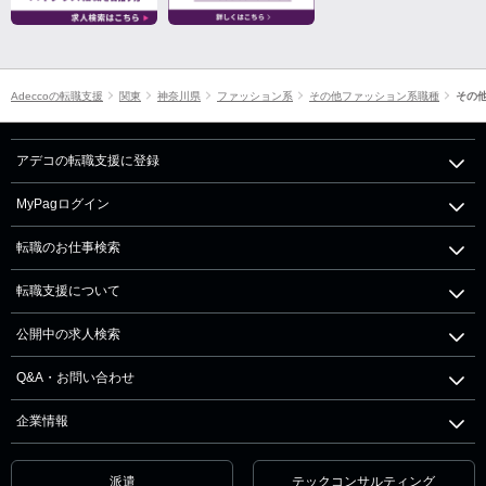
Adeccoの転職支援
関東
神奈川県
ファッション系
その他ファッション系職種
その
アデコの転職支援に登録
MyPagログイン
転職のお仕事検索
転職支援について
公開中の求人検索
Q&A・お問い合わせ
企業情報
派遣
テックコンサルティング