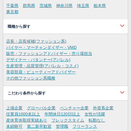
千葉県
群馬県
茨城県
神奈川県
埼玉県
栃木県
東京都
職種から探す
店長・店長候補(ファッション系)
バイヤー・マーチャンダイザー・VMD
販売・ファッションアドバイザー・売り場担当
デザイナー・パタンナー(アパレル)
生産管理・品質管理(アパレル・コスメ)
美容部員・ビューティーアドバイザー
その他ファッション系職種
こだわり条件から探す
上場企業
グローバル企業
ベンチャー企業
外資系企業
従業員1000名以上
年間休日120日以上
女性が活躍
産休育休取得実績あり
フレックスタイム
転勤なし
未経験可
第二新卒歓迎
管理職
フリーランス