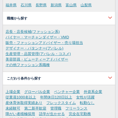
福井県
石川県
長野県
新潟県
富山県
山梨県
職種から探す
店長・店長候補(ファッション系)
バイヤー・マーチャンダイザー・VMD
販売・ファッションアドバイザー・売り場担当
デザイナー・パタンナー(アパレル)
生産管理・品質管理(アパレル・コスメ)
美容部員・ビューティーアドバイザー
その他ファッション系職種
こだわり条件から探す
上場企業
グローバル企業
ベンチャー企業
外資系企業
従業員1000名以上
年間休日120日以上
女性が活躍
産休育休取得実績あり
フレックスタイム
転勤なし
未経験可
第二新卒歓迎
管理職
フリーランス
障がい者積極採用
語学が生かせる
完全在宅勤務