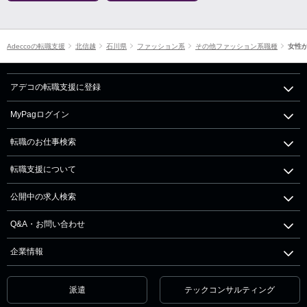
Adeccoの転職支援
北信越
石川県
ファッション系
その他ファッション系職種
女性
アデコの転職支援に登録
MyPagログイン
転職のお仕事検索
転職支援について
公開中の求人検索
Q&A・お問い合わせ
企業情報
派遣
テックコンサルティング