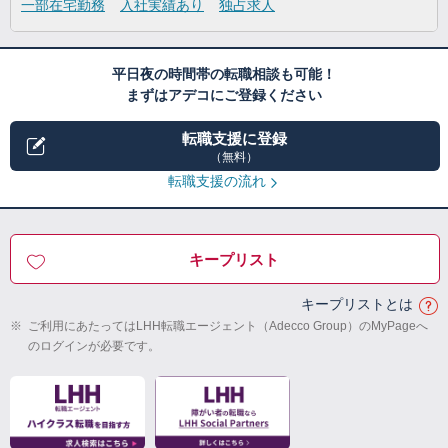
一部在宅勤務
入社実績あり
独占求人
平日夜の時間帯の転職相談も可能！
まずはアデコにご登録ください
転職支援に登録
（無料）
転職支援の流れ
キープリスト
キープリストとは
※
ご利用にあたってはLHH転職エージェント（Adecco Group）のMyPageへ
のログインが必要です。