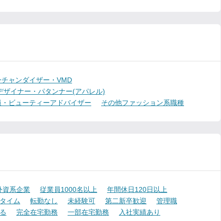
チャンダイザー・VMD
デザイナー・パタンナー(アパレル)
員・ビューティーアドバイザー
その他ファッション系職種
外資系企業
従業員1000名以上
年間休日120日以上
タイム
転勤なし
未経験可
第二新卒歓迎
管理職
る
完全在宅勤務
一部在宅勤務
入社実績あり