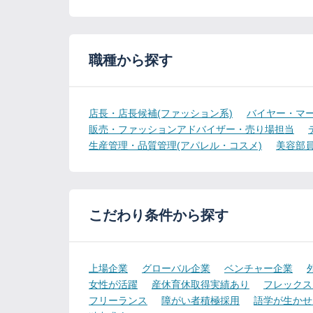
職種から探す
店長・店長候補(ファッション系)
バイヤー・マー
販売・ファッションアドバイザー・売り場担当
生産管理・品質管理(アパレル・コスメ)
美容部
こだわり条件から探す
上場企業
グローバル企業
ベンチャー企業
女性が活躍
産休育休取得実績あり
フレックス
フリーランス
障がい者積極採用
語学が生かせ