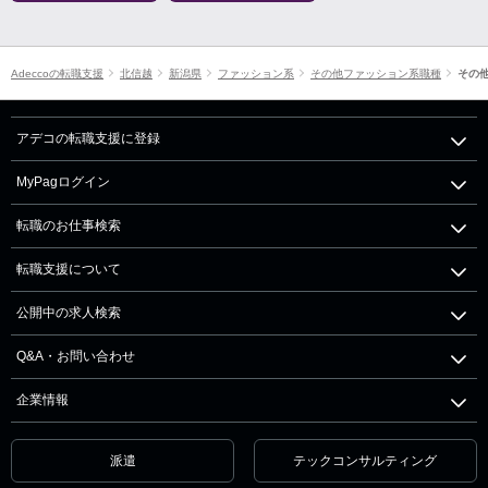
Adeccoの転職支援
北信越
新潟県
ファッション系
その他ファッション系職種
その
アデコの転職支援に登録
MyPagログイン
転職のお仕事検索
転職支援について
公開中の求人検索
Q&A・お問い合わせ
企業情報
派遣
テックコンサルティング