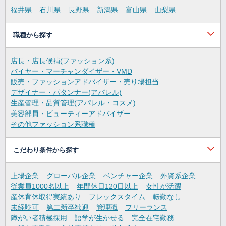
福井県
石川県
長野県
新潟県
富山県
山梨県
職種から探す
店長・店長候補(ファッション系)
バイヤー・マーチャンダイザー・VMD
販売・ファッションアドバイザー・売り場担当
デザイナー・パタンナー(アパレル)
生産管理・品質管理(アパレル・コスメ)
美容部員・ビューティーアドバイザー
その他ファッション系職種
こだわり条件から探す
上場企業
グローバル企業
ベンチャー企業
外資系企業
従業員1000名以上
年間休日120日以上
女性が活躍
産休育休取得実績あり
フレックスタイム
転勤なし
未経験可
第二新卒歓迎
管理職
フリーランス
障がい者積極採用
語学が生かせる
完全在宅勤務