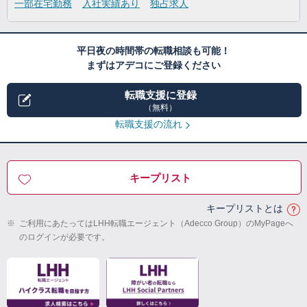
一部在宅勤務
入社実績あり
独占求人
平日夜の時間帯の転職相談も可能！
まずはアデコにご登録ください
転職支援に登録
（無料）
転職支援の流れ
キープリスト
キープリストとは
※
ご利用にあたってはLHH転職エージェント（Adecco Group）のMyPageへ
のログインが必要です。