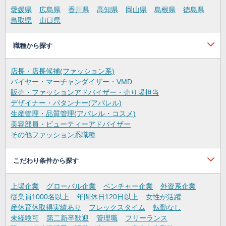
愛媛県
広島県
香川県
高知県
岡山県
島根県
徳島県
鳥取県
山口県
職種から探す
店長・店長候補(ファッション系)
バイヤー・マーチャンダイザー・VMD
販売・ファッションアドバイザー・売り場担当
デザイナー・パタンナー(アパレル)
生産管理・品質管理(アパレル・コスメ)
美容部員・ビューティーアドバイザー
その他ファッション系職種
こだわり条件から探す
上場企業
グローバル企業
ベンチャー企業
外資系企業
従業員1000名以上
年間休日120日以上
女性が活躍
産休育休取得実績あり
フレックスタイム
転勤なし
未経験可
第二新卒歓迎
管理職
フリーランス