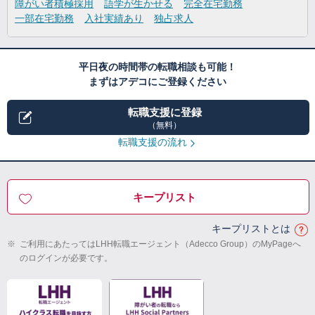
障がい者積極採用
語学が生かせる
完全在宅勤務
一部在宅勤務
入社実績あり
独占求人
平日夜の時間帯の転職相談も可能！
まずはアデコにご登録ください
転職支援に登録
（無料）
転職支援の流れ
キープリスト
キープリストとは
※
ご利用にあたってはLHH転職エージェント（Adecco Group）のMyPageへ
のログインが必要です。