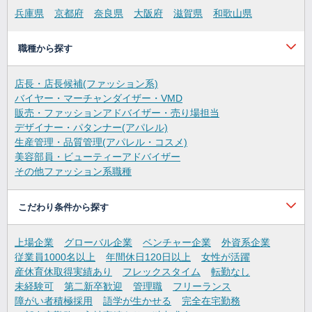
兵庫県
京都府
奈良県
大阪府
滋賀県
和歌山県
職種から探す
店長・店長候補(ファッション系)
バイヤー・マーチャンダイザー・VMD
販売・ファッションアドバイザー・売り場担当
デザイナー・パタンナー(アパレル)
生産管理・品質管理(アパレル・コスメ)
美容部員・ビューティーアドバイザー
その他ファッション系職種
こだわり条件から探す
上場企業
グローバル企業
ベンチャー企業
外資系企業
従業員1000名以上
年間休日120日以上
女性が活躍
産休育休取得実績あり
フレックスタイム
転勤なし
未経験可
第二新卒歓迎
管理職
フリーランス
障がい者積極採用
語学が生かせる
完全在宅勤務