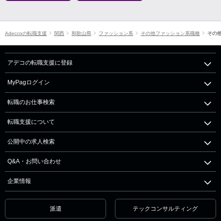
Adeccoの転職支援
関西
和歌山県
ファッション系
その他ファッション系職種
その
アデコの転職支援に登録
MyPagログイン
転職のお仕事検索
転職支援について
公開中の求人検索
Q&A・お問い合わせ
企業情報
派遣
テックコンサルティング