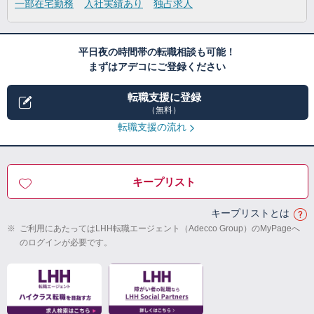
一部在宅勤務
入社実績あり
独占求人
平日夜の時間帯の転職相談も可能！
まずはアデコにご登録ください
転職支援に登録
（無料）
転職支援の流れ
キープリスト
キープリストとは
※
ご利用にあたってはLHH転職エージェント（Adecco Group）のMyPageへ
のログインが必要です。