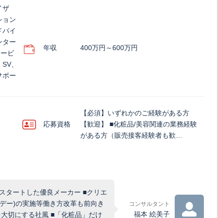
イザ
ション
ドバイ
ンター
年収
400万円～600万円
サービ
SV、
サポー
【必須】いずれかのご経験がある方
応募資格
【歓迎】 ■化粧品/美容関連の業務経験
がある方（販売接客経験者も歓…
スタートした優良メーカー ■クリエ
業デー)の実施等働き方改革も前向き
コンサルタント
福本 絵美子
大切にする社風 ■「化粧品」だけ