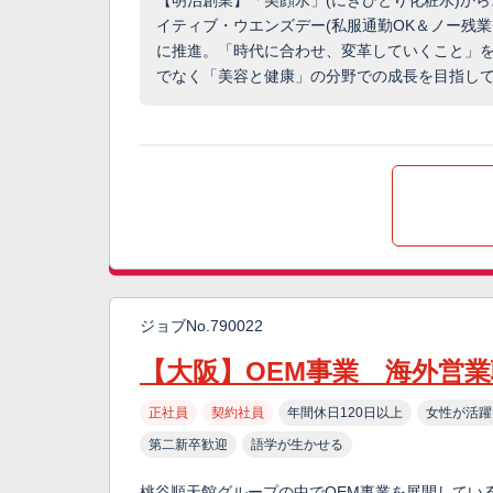
【明治創業】「美顔水」(にきびとり化粧水)から
イティブ・ウエンズデー(私服通勤OK＆ノー残
に推進。「時代に合わせ、変革していくこと」を
でなく「美容と健康」の分野での成長を目指し
ジョブNo.790022
【大阪】OEM事業 海外営
正社員
契約社員
年間休日120日以上
女性が活躍
第二新卒歓迎
語学が生かせる
桃谷順天館グループの中でOEM事業を展開してい