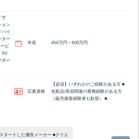
イザ
ション
ドバイ
ンター
年収
450万円～600万円
サービ
SV、
サポー
【必須】いずれかのご経験がある方 ■
応募資格
化粧品/美容関連の業務経験がある方
（販売接客経験者も歓迎） ■…
スタートした優良メーカー ■クリエ