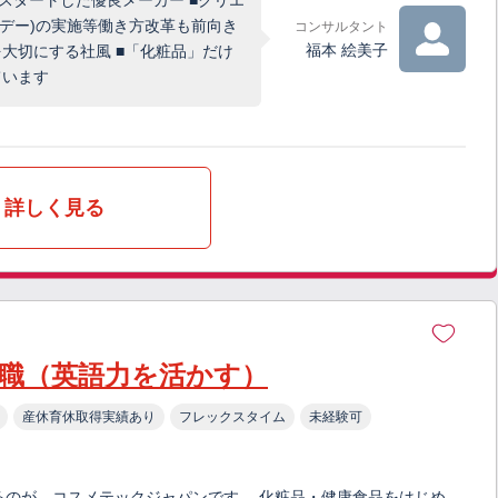
スタートした優良メーカー ■クリエ
業デー)の実施等働き方改革も前向き
コンサルタント
福本 絵美子
大切にする社風 ■「化粧品」だけ
ています
詳しく見る
業職（英語力を活かす）
産休育休取得実績あり
フレックスタイム
未経験可
るのが、コスメテックジャパンです。 化粧品・健康食品をはじめ、