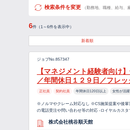
検索条件を変更
（勤務地、職種、給与、
6
件（1～6件を表示中）
新着順
ジョブNo.857347
【マネジメント経験者向け】
／年間休日１２９日／フレッ
正社員
契約社員
年間休日120日以上
女性が活躍
※ノルマやクレーム対応なし ※CS施策提案や後輩
の電話受注や問い合わせ等の対応 -ロイヤルカス
株式会社桃谷順天館