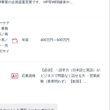
事業の企画提案営業です。 HP等WEB媒体や…
ーケテ
、事務
系／商
ン系／
年収
400万円～600万円
ー・売
Cサイ
【必須】 ・語学力（日本語と英語）が
応募資格
ビジネスで問題なく話せる方 ・営業経
験（業界問わず） 【歓迎】…