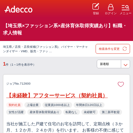
登録
ログイン
メニュー
【埼玉県×ファッション系×産休育休取得実績あり】転職・
求人情報
埼玉県／店長・店長候補(ファッション系)、バイヤー・マーチャ
検索条件を変更
ンダイザー・VMD、販売・ファッ …
1
件（1～1件を表示中）
ジョブNo.712600
【未経験】アフターサービス（契約社員）
契約社員
上場企業
従業員1000名以上
年間休日120日以上
女性が活躍
産休育休取得実績あり
転勤なし
未経験可
第二新卒歓迎
当社が施工した戸建て住宅のお宅を訪問して、定期点検（３か
月、１２か月、２４か月）を行います。 お客様の不便に感じて