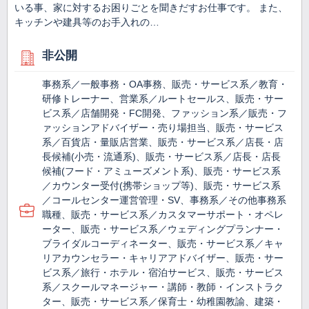
いる事、家に対するお困りごとを聞きだすお仕事です。 また、
キッチンや建具等のお手入れの…
非公開
事務系／一般事務・OA事務、販売・サービス系／教育・
研修トレーナー、営業系／ルートセールス、販売・サー
ビス系／店舗開発・FC開発、ファッション系／販売・フ
ァッションアドバイザー・売り場担当、販売・サービス
系／百貨店・量販店営業、販売・サービス系／店長・店
長候補(小売・流通系)、販売・サービス系／店長・店長
候補(フード・アミューズメント系)、販売・サービス系
／カウンター受付(携帯ショップ等)、販売・サービス系
／コールセンター運営管理・SV、事務系／その他事務系
職種、販売・サービス系／カスタマーサポート・オペレ
ーター、販売・サービス系／ウェディングプランナー・
ブライダルコーディネーター、販売・サービス系／キャ
リアカウンセラー・キャリアアドバイザー、販売・サー
ビス系／旅行・ホテル・宿泊サービス、販売・サービス
系／スクールマネージャー・講師・教師・インストラク
ター、販売・サービス系／保育士・幼稚園教諭、建築・