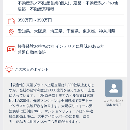
不動産系／不動産営業(個人)、建築・不動産系／その他
建築・不動産系職種
350万円～350万円
愛知県、大阪府、埼玉県、千葉県、東京都、神奈川県
接客経験お持ちの方 インテリアに興味のある方
普通自動車免許
この求人のポイント
【安定性】東証プライム上場企業は1,800社以上ありま
すが、当社の経常利益は2,000億円を超えており、上位
に入っています。 【収益基盤】主力のビル賃貸は東京
No.1の230棟。分譲マンションは全国規模で業界トッ
コンサルタント
福本 絵美子
プクラスの供給戸数を誇ります。大規模リフォーム受
注実績は圧倒的No.1、マンションリフォームは９年連
続全国売上No.1。大手デベロッパーの知名度、総合
力、商品力は他社と比べても自信があります。