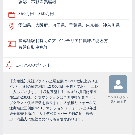
建築・不動産系職種
350万円～350万円
愛知県、大阪府、埼玉県、千葉県、東京都、神奈川県
接客経験お持ちの方 インテリアに興味のある方
普通自動車免許
この求人のポイント
【安定性】東証プライム上場企業は1,800社以上ありま
すが、当社の経常利益は2,000億円を超えており、上位
に入っています。 【収益基盤】主力のビル賃貸は東京
No.1の230棟。分譲マンションは全国規模で業界トッ
コンサルタント
福本 絵美子
プクラスの供給戸数を誇ります。大規模リフォーム受
注実績は圧倒的No.1、マンションリフォームは９年連
続全国売上No.1。大手デベロッパーの知名度、総合
力、商品力は他社と比べても自信があります。