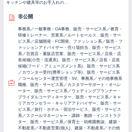
キッチンや建具等のお手入れの…
非公開
事務系／一般事務・OA事務、販売・サービス系／教育・
研修トレーナー、営業系／ルートセールス、販売・サー
ビス系／店舗開発・FC開発、ファッション系／販売・フ
ァッションアドバイザー・売り場担当、販売・サービス
系／百貨店・量販店営業、販売・サービス系／店長・店
長候補(小売・流通系)、販売・サービス系／店長・店長
候補(フード・アミューズメント系)、販売・サービス系
／カウンター受付(携帯ショップ等)、販売・サービス系
／コールセンター運営管理・SV、事務系／その他事務系
職種、販売・サービス系／カスタマーサポート・オペレ
ーター、販売・サービス系／ウェディングプランナー・
ブライダルコーディネーター、販売・サービス系／キャ
リアカウンセラー・キャリアアドバイザー、販売・サー
ビス系／旅行・ホテル・宿泊サービス、販売・サービス
系／スクールマネージャー・講師・教師・インストラク
ター、販売・サービス系／保育士・幼稚園教諭、建築・
不動産系／不動産営業(個人)、建築・不動産系／その他