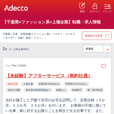
登録
ログイン
メニュー
【千葉県×ファッション系×上場企業】転職・求人情報
千葉県／店長・店長候補(ファッション系)、バイヤー・マーチャ
検索条件を変更
ンダイザー・VMD、販売・ファッ …
1
件（1～1件を表示中）
ジョブNo.712600
【未経験】アフターサービス（契約社員）
契約社員
上場企業
従業員1000名以上
年間休日120日以上
女性が活躍
産休育休取得実績あり
転勤なし
未経験可
第二新卒歓迎
当社が施工した戸建て住宅のお宅を訪問して、定期点検（３か
月、１２か月、２４か月）を行います。 お客様の不便に感じて
いる事、家に対するお困りごとを聞きだすお仕事です。 また、