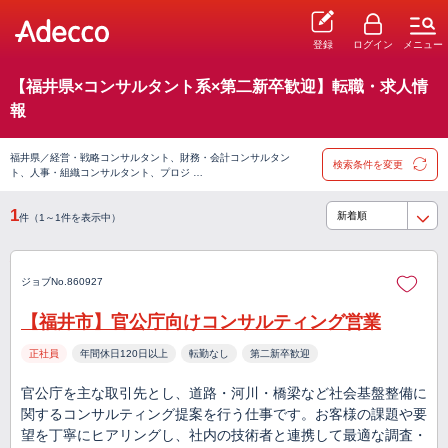
登録
ログイン
メニュー
【福井県×コンサルタント系×第二新卒歓迎】転職・求人情
報
福井県／経営・戦略コンサルタント、財務・会計コンサルタン
検索条件を変更
ト、人事・組織コンサルタント、プロジ …
1
件（1～1件を表示中）
ジョブNo.860927
【福井市】官公庁向けコンサルティング営業
正社員
年間休日120日以上
転勤なし
第二新卒歓迎
官公庁を主な取引先とし、道路・河川・橋梁など社会基盤整備に
関するコンサルティング提案を行う仕事です。お客様の課題や要
望を丁寧にヒアリングし、社内の技術者と連携して最適な調査・