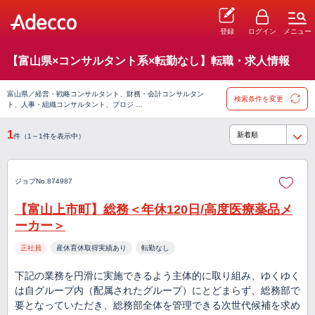
登録
ログイン
メニュー
【富山県×コンサルタント系×転勤なし】転職・求人情報
富山県／経営・戦略コンサルタント、財務・会計コンサルタン
検索条件を変更
ト、人事・組織コンサルタント、プロジ …
1
件（1～1件を表示中）
ジョブNo.874987
【富山上市町】総務＜年休120日/高度医療薬品メ
ーカー＞
正社員
産休育休取得実績あり
転勤なし
下記の業務を円滑に実施できるよう主体的に取り組み、ゆくゆく
は自グループ内（配属されたグループ）にとどまらず、総務部で
要となっていただき、総務部全体を管理できる次世代候補を求め