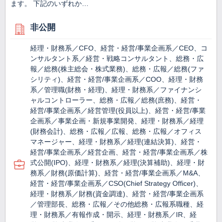
ます。 下記のいずれか…
非公開
経理・財務系／CFO、経営・経営/事業企画系／CEO、コ
ンサルタント系／経営・戦略コンサルタント、総務・広
報／総務(株主総会・株式業務)、総務・広報／総務(ファ
シリティ)、経営・経営/事業企画系／COO、経理・財務
系／管理職(財務・経理)、経理・財務系／ファイナンシ
ャルコントローラー、総務・広報／総務(庶務)、経営・
経営/事業企画系／経営管理(役員以上)、経営・経営/事業
企画系／事業企画・新規事業開発、経理・財務系／経理
(財務会計)、総務・広報／広報、総務・広報／オフィス
マネージャー、経理・財務系／経理(連結決算)、経営・
経営/事業企画系／経営企画、経営・経営/事業企画系／株
式公開(IPO)、経理・財務系／経理(決算補助)、経理・財
務系／財務(原価計算)、経営・経営/事業企画系／M&A、
経営・経営/事業企画系／CSO(Chief Strategy Officer)、
経理・財務系／財務(資金調達)、経営・経営/事業企画系
／管理部長、総務・広報／その他総務・広報系職種、経
理・財務系／有報作成・開示、経理・財務系／IR、経