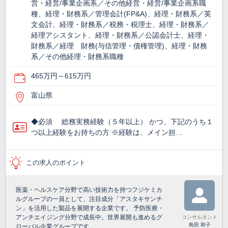
営・経営/事業企画系／その他経営・経営/事業企画系職
種、経理・財務系／管理会計(FP&A)、経理・財務系／英
文会計、経理・財務系／税務・税理士、経理・財務系／
経理アシスタント、経理・財務系／公認会計士、経理・
財務系／経理 財務(与信管理・債権管理)、経理・財務
系／その他経理・財務系職種
465万円～615万円
富山県
◆必須 総務実務経験（５年以上） かつ、下記のうち１
つ以上経験をお持ちの方 ※経験は、メイン担…
この求人のポイント
医薬・ヘルスケア分野で高い技術力を持つフジケミカ
ルグループの一員として、注目成分「アスタキサンチ
ン」を活用した製品を展開する企業です。 予防医療・
アンチエイジング分野で成長中。世界展開も進めるグ
コンサルタント
島田 和子
ローバル企業グループです。