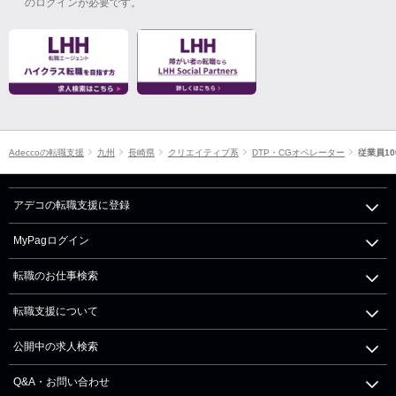
のログインが必要です。
Adeccoの転職支援
九州
長崎県
クリエイティブ系
DTP・CGオペレーター
従業員10
アデコの転職支援に登録
MyPagログイン
転職のお仕事検索
転職支援について
公開中の求人検索
Q&A・お問い合わせ