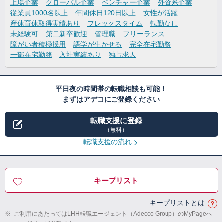
上場企業
グローバル企業
ベンチャー企業
外資系企業
従業員1000名以上
年間休日120日以上
女性が活躍
産休育休取得実績あり
フレックスタイム
転勤なし
未経験可
第二新卒歓迎
管理職
フリーランス
障がい者積極採用
語学が生かせる
完全在宅勤務
一部在宅勤務
入社実績あり
独占求人
平日夜の時間帯の転職相談も可能！
まずはアデコにご登録ください
転職支援に登録
（無料）
転職支援の流れ
キープリスト
キープリストとは
※
ご利用にあたってはLHH転職エージェント（Adecco Group）のMyPageへ