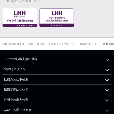
のログインが必要です。
Adeccoの転職支援
関東
東京都
クリエイティブ系
DTP・CGオペレーター
従業員10
アデコの転職支援に登録
MyPagログイン
転職のお仕事検索
転職支援について
公開中の求人検索
Q&A・お問い合わせ