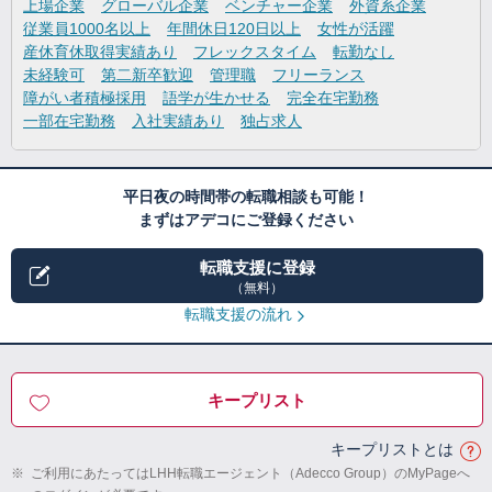
上場企業
グローバル企業
ベンチャー企業
外資系企業
従業員1000名以上
年間休日120日以上
女性が活躍
産休育休取得実績あり
フレックスタイム
転勤なし
未経験可
第二新卒歓迎
管理職
フリーランス
障がい者積極採用
語学が生かせる
完全在宅勤務
一部在宅勤務
入社実績あり
独占求人
平日夜の時間帯の転職相談も可能！
まずはアデコにご登録ください
転職支援に登録
（無料）
転職支援の流れ
キープリスト
キープリストとは
※
ご利用にあたってはLHH転職エージェント（Adecco Group）のMyPageへ