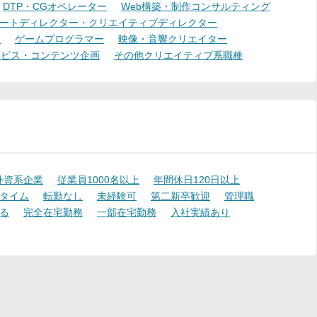
DTP・CGオペレーター
Web構築・制作コンサルティング
ートディレクター・クリエイティブディレクター
ー
ゲームプログラマー
映像・音響クリエイター
ービス・コンテンツ企画
その他クリエイティブ系職種
外資系企業
従業員1000名以上
年間休日120日以上
タイム
転勤なし
未経験可
第二新卒歓迎
管理職
る
完全在宅勤務
一部在宅勤務
入社実績あり