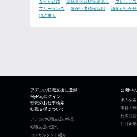
女性が活躍
産休育休取得実績あり
フレックス
フリーランス
障がい者積極採用
語学が生かせ
独占求人
アデコの転職支援に登録
公開中
MyPagログイン
求人検索
転職のお仕事検索
事務の転
転職支援について
社名公開
アデコの転職支援の特長
注目企業
転職支援の流れ
コンサルタント紹介