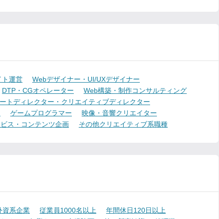
イト運営
Webデザイナー・UI/UXデザイナー
DTP・CGオペレーター
Web構築・制作コンサルティング
ートディレクター・クリエイティブディレクター
ー
ゲームプログラマー
映像・音響クリエイター
ービス・コンテンツ企画
その他クリエイティブ系職種
外資系企業
従業員1000名以上
年間休日120日以上