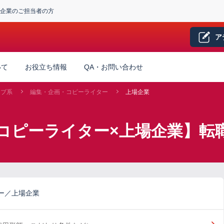
企業のご担当者の方
ア
いて
お役立ち情報
QA・お問い合わせ
ィブ系
編集・企画・コピーライター
上場企業
コピーライター×上場企業】転
ー／上場企業