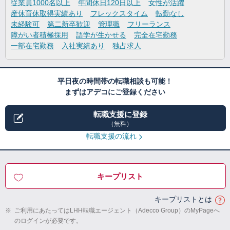
従業員1000名以上
年間休日120日以上
女性が活躍
産休育休取得実績あり
フレックスタイム
転勤なし
未経験可
第二新卒歓迎
管理職
フリーランス
障がい者積極採用
語学が生かせる
完全在宅勤務
一部在宅勤務
入社実績あり
独占求人
平日夜の時間帯の転職相談も可能！
まずはアデコにご登録ください
転職支援に登録
（無料）
転職支援の流れ
キープリスト
キープリストとは
※
ご利用にあたってはLHH転職エージェント（Adecco Group）のMyPageへ
のログインが必要です。