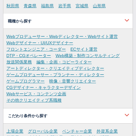
秋田県
青森県
福島県
岩手県
宮城県
山形県
職種から探す
Webプロデューサー・Webディレクター・Webサイト運営
Webデザイナー・UI/UXデザイナー
フロントエンジニア・コーダー
ECサイト運営
DTP・CGオペレーター
Web構築・制作コンサルティング
放送関係業務
編集・企画・コピーライター
アートディレクター・クリエイティブディレクター
ゲームプロデューサー・プランナー・ディレクター
ゲームプログラマー
映像・音響クリエイター
CGデザイナー・キャラクターデザイン
Webサービス・コンテンツ企画
その他クリエイティブ系職種
こだわり条件から探す
上場企業
グローバル企業
ベンチャー企業
外資系企業