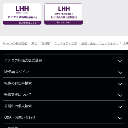
Adeccoの転職支援
東北
宮城県
クリエイティブ系
編集・企画・コピーライター
上
アデコの転職支援に登録
MyPagログイン
転職のお仕事検索
転職支援について
公開中の求人検索
Q&A・お問い合わせ