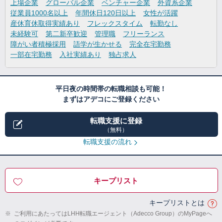
上場企業
グローバル企業
ベンチャー企業
外資系企業
従業員1000名以上
年間休日120日以上
女性が活躍
産休育休取得実績あり
フレックスタイム
転勤なし
未経験可
第二新卒歓迎
管理職
フリーランス
障がい者積極採用
語学が生かせる
完全在宅勤務
一部在宅勤務
入社実績あり
独占求人
平日夜の時間帯の転職相談も可能！
まずはアデコにご登録ください
転職支援に登録
（無料）
転職支援の流れ
キープリスト
キープリストとは
※
ご利用にあたってはLHH転職エージェント（Adecco Group）のMyPageへ