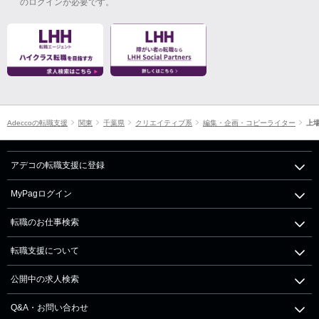
のログインが必要です。
Adeccoの転職支援
関東
千葉県
クリエイティブ系
編集・企画・コピーライター
上
アデコの転職支援に登録
MyPagログイン
転職のお仕事検索
転職支援について
公開中の求人検索
Q&A・お問い合わせ