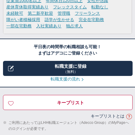
従業員1000名以上
年間休日120日以上
女性が活躍
産休育休取得実績あり
フレックスタイム
転勤なし
未経験可
第二新卒歓迎
管理職
フリーランス
障がい者積極採用
語学が生かせる
完全在宅勤務
一部在宅勤務
入社実績あり
独占求人
平日夜の時間帯の転職相談も可能！
まずはアデコにご登録ください
転職支援に登録
（無料）
転職支援の流れ
キープリスト
キープリストとは
※
ご利用にあたってはLHH転職エージェント（Adecco Group）のMyPageへ
のログインが必要です。