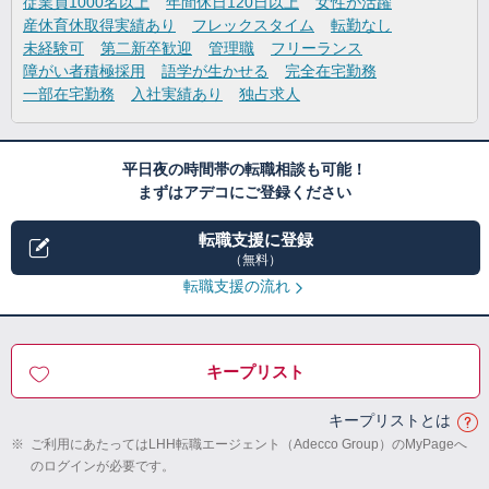
従業員1000名以上
年間休日120日以上
女性が活躍
産休育休取得実績あり
フレックスタイム
転勤なし
未経験可
第二新卒歓迎
管理職
フリーランス
障がい者積極採用
語学が生かせる
完全在宅勤務
一部在宅勤務
入社実績あり
独占求人
平日夜の時間帯の転職相談も可能！
まずはアデコにご登録ください
転職支援に登録
（無料）
転職支援の流れ
キープリスト
キープリストとは
※
ご利用にあたってはLHH転職エージェント（Adecco Group）のMyPageへ
のログインが必要です。