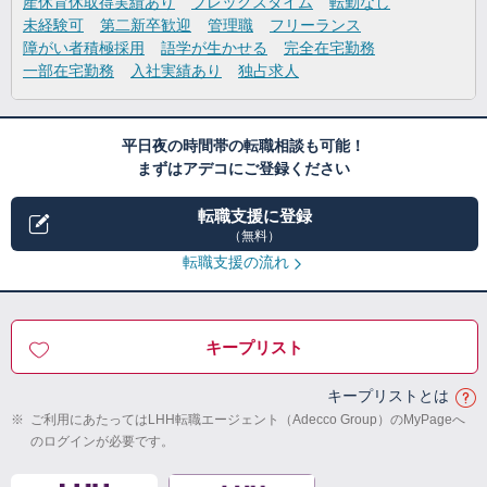
産休育休取得実績あり
フレックスタイム
転勤なし
未経験可
第二新卒歓迎
管理職
フリーランス
障がい者積極採用
語学が生かせる
完全在宅勤務
一部在宅勤務
入社実績あり
独占求人
平日夜の時間帯の転職相談も可能！
まずはアデコにご登録ください
転職支援に登録
（無料）
転職支援の流れ
キープリスト
キープリストとは
※
ご利用にあたってはLHH転職エージェント（Adecco Group）のMyPageへ
のログインが必要です。