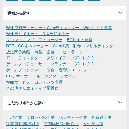
職種から探す
Webプロデューサー・Webディレクター・Webサイト運営
Webデザイナー・UI/UXデザイナー
フロントエンジニア・コーダー
ECサイト運営
DTP・CGオペレーター
Web構築・制作コンサルティング
放送関係業務
編集・企画・コピーライター
アートディレクター・クリエイティブディレクター
ゲームプロデューサー・プランナー・ディレクター
ゲームプログラマー
映像・音響クリエイター
CGデザイナー・キャラクターデザイン
Webサービス・コンテンツ企画
その他クリエイティブ系職種
こだわり条件から探す
上場企業
グローバル企業
ベンチャー企業
外資系企業
従業員1000名以上
年間休日120日以上
女性が活躍