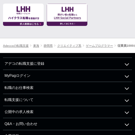
Adeccoの転職支援
東海
静岡県
クリエイティブ系
ゲームプログラマー
従業員100
アデコの転職支援に登録
MyPagログイン
転職のお仕事検索
転職支援について
公開中の求人検索
Q&A・お問い合わせ