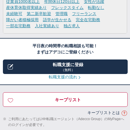
従業員1000名以上
年間休日120日以上
女性が活躍
産休育休取得実績あり
フレックスタイム
転勤なし
未経験可
第二新卒歓迎
管理職
フリーランス
障がい者積極採用
語学が生かせる
完全在宅勤務
一部在宅勤務
入社実績あり
独占求人
平日夜の時間帯の転職相談も可能！
まずはアデコにご登録ください
転職支援に登録
（無料）
転職支援の流れ
キープリスト
キープリストとは
※
ご利用にあたってはLHH転職エージェント（Adecco Group）のMyPageへ
のログインが必要です。