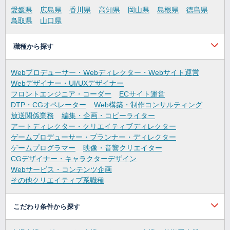
愛媛県
広島県
香川県
高知県
岡山県
島根県
徳島県
鳥取県
山口県
職種から探す
Webプロデューサー・Webディレクター・Webサイト運営
Webデザイナー・UI/UXデザイナー
フロントエンジニア・コーダー
ECサイト運営
DTP・CGオペレーター
Web構築・制作コンサルティング
放送関係業務
編集・企画・コピーライター
アートディレクター・クリエイティブディレクター
ゲームプロデューサー・プランナー・ディレクター
ゲームプログラマー
映像・音響クリエイター
CGデザイナー・キャラクターデザイン
Webサービス・コンテンツ企画
その他クリエイティブ系職種
こだわり条件から探す