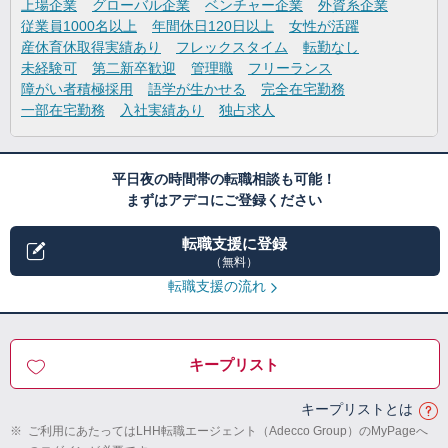
上場企業
グローバル企業
ベンチャー企業
外資系企業
従業員1000名以上
年間休日120日以上
女性が活躍
産休育休取得実績あり
フレックスタイム
転勤なし
未経験可
第二新卒歓迎
管理職
フリーランス
障がい者積極採用
語学が生かせる
完全在宅勤務
一部在宅勤務
入社実績あり
独占求人
平日夜の時間帯の転職相談も可能！
まずはアデコにご登録ください
転職支援に登録
（無料）
転職支援の流れ
キープリスト
キープリストとは
※
ご利用にあたってはLHH転職エージェント（Adecco Group）のMyPageへ