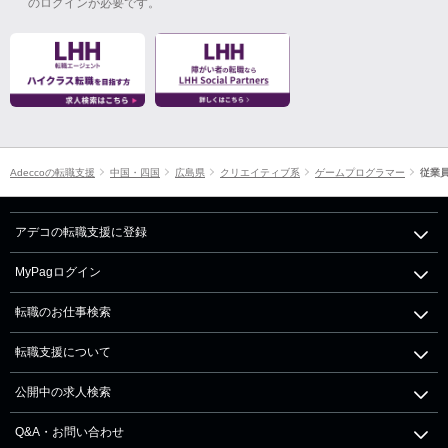
のログインが必要です。
Adeccoの転職支援
中国・四国
広島県
クリエイティブ系
ゲームプログラマー
従業員
アデコの転職支援に登録
MyPagログイン
転職のお仕事検索
転職支援について
公開中の求人検索
Q&A・お問い合わせ