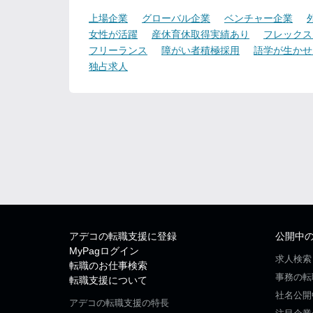
上場企業
グローバル企業
ベンチャー企業
女性が活躍
産休育休取得実績あり
フレックス
フリーランス
障がい者積極採用
語学が生かせ
独占求人
アデコの転職支援に登録
公開中
MyPagログイン
求人検索
転職のお仕事検索
事務の転
転職支援について
社名公開
アデコの転職支援の特長