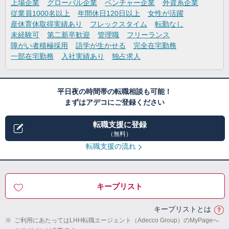
上場企業
グローバル企業
ベンチャー企業
外資系企業
従業員1000名以上
年間休日120日以上
女性が活躍
産休育休取得実績あり
フレックスタイム
転勤なし
未経験可
第二新卒歓迎
管理職
フリーランス
障がい者積極採用
語学が生かせる
完全在宅勤務
一部在宅勤務
入社実績あり
独占求人
平日夜の時間帯の転職相談も可能！
まずはアデコにご登録ください
転職支援に登録
（無料）
転職支援の流れ
キープリスト
キープリストとは
※
ご利用にあたってはLHH転職エージェント（Adecco Group）のMyPageへ