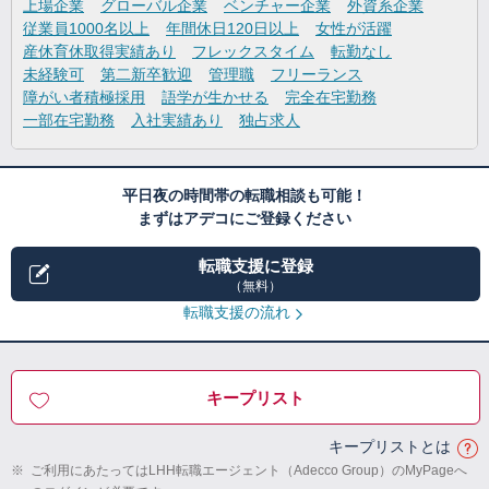
上場企業
グローバル企業
ベンチャー企業
外資系企業
従業員1000名以上
年間休日120日以上
女性が活躍
産休育休取得実績あり
フレックスタイム
転勤なし
未経験可
第二新卒歓迎
管理職
フリーランス
障がい者積極採用
語学が生かせる
完全在宅勤務
一部在宅勤務
入社実績あり
独占求人
平日夜の時間帯の転職相談も可能！
まずはアデコにご登録ください
転職支援に登録
（無料）
転職支援の流れ
キープリスト
キープリストとは
※
ご利用にあたってはLHH転職エージェント（Adecco Group）のMyPageへ