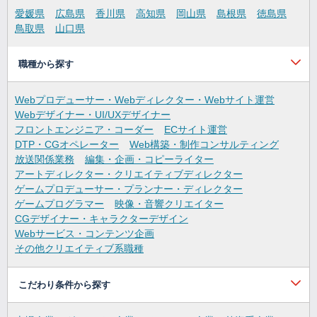
愛媛県
広島県
香川県
高知県
岡山県
島根県
徳島県
鳥取県
山口県
職種から探す
Webプロデューサー・Webディレクター・Webサイト運営
Webデザイナー・UI/UXデザイナー
フロントエンジニア・コーダー
ECサイト運営
DTP・CGオペレーター
Web構築・制作コンサルティング
放送関係業務
編集・企画・コピーライター
アートディレクター・クリエイティブディレクター
ゲームプロデューサー・プランナー・ディレクター
ゲームプログラマー
映像・音響クリエイター
CGデザイナー・キャラクターデザイン
Webサービス・コンテンツ企画
その他クリエイティブ系職種
こだわり条件から探す