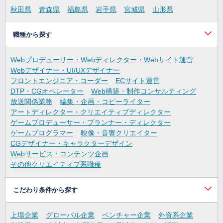
秋田県
青森県
福島県
岩手県
宮城県
山形県
職種から探す
Webプロデューサー・Webディレクター・Webサイト運営
Webデザイナー・UI/UXデザイナー
フロントエンジニア・コーダー
ECサイト運営
DTP・CGオペレーター
Web構築・制作コンサルティング
放送関係業務
編集・企画・コピーライター
アートディレクター・クリエイティブディレクター
ゲームプロデューサー・プランナー・ディレクター
ゲームプログラマー
映像・音響クリエイター
CGデザイナー・キャラクターデザイン
Webサービス・コンテンツ企画
その他クリエイティブ系職種
こだわり条件から探す
上場企業
グローバル企業
ベンチャー企業
外資系企業