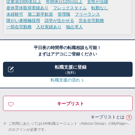
従業員1000名以上
年間休日120日以上
女性が活躍
産休育休取得実績あり
フレックスタイム
転勤なし
未経験可
第二新卒歓迎
管理職
フリーランス
障がい者積極採用
語学が生かせる
完全在宅勤務
一部在宅勤務
入社実績あり
独占求人
平日夜の時間帯の転職相談も可能！
まずはアデコにご登録ください
転職支援に登録
（無料）
転職支援の流れ
キープリスト
キープリストとは
※
ご利用にあたってはLHH転職エージェント（Adecco Group）のMyPageへ
のログインが必要です。